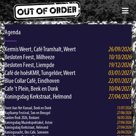
Agenda
Kermis Weert, Café Tramhalt, Weert
26/09/2026
Besloten Feest, Milheeze
10/10/2026
Besloten Feest, Liempde
19/12/2026
Café de hoêsKMR, Tungelder, Weert
03/01/2027
Blue Collar Café, Eindhoven
22/01/2027
Cafe 't Plein, Beek en Donk
10/04/2027
Koningsdag Kerkstraat, Helmond
27/04/2027
Feest Aan Het Kanaal, Beek en Donk
11/07/2026
Kuylkamp Festival, Son en Breugel
27/06/2026
Garden Rock 2026, Boskant
16/05/2026
Koningsdag Muziekspektakel, Asten
27/04/2026
Koningsdag Kerkstraat, Helmond
27/04/2026
Koningsnacht, Ons Cafe, Someren
26/04/2026