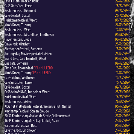
Cafe 't Plein, Beek en Donk
22/02/2026
Café SindsDien, Eersel
15/11/2025
Besloten feest, Helmond
08/11/2025
Café de Mèrt, Boxtel
25/10/2025
Huiskamerfestival, Weert
05/10/2025
Kim's Kroeg, Tilburg
21/09/2025
Besloten feest, Weert
19/09/2025
Besloten feest, Mispelhoef, Eindhoven
06/09/2025
Havenfeesten, Breda
08/08/2025
Gravelrock, Oirschot
28/06/2025
Bierdoppenfestival, Someren
15/06/2025
Koningsdag Muziekspektakel, Asten
26/04/2025
Brand Live, Café Tramhalt, Weert
04/04/2025
Ons Cafe, Someren
01/02/2025
Time Out, Roosendaal
GEANNULEERD
18/01/2025
Kim's Kroeg, Tilburg
GEANNULEERD
12/01/2025
Café Cobbus, Veldhoven
14/12/2024
Café SindsDien, Eersel
16/11/2024
Café de Mèrt, Boxtel
02/11/2024
Café de hoêsKMR, Tungelder, Weert
25/10/2024
Huiskamerfestival, Weert
13/10/2024
Besloten feest, Asten
31/08/2024
KLW het Plattelands Festival, Vresselse Hut, Nijnsel
06/07/2024
Kuylkamp Festival, Son en Breugel
29/06/2024
20:30 Koningsdag Mooi op de Statie, Valkenswaard
27/04/2024
16:45 Koningsdag Muziekspektakel, Asten
27/04/2024
Gardenrock Festival, Best
06/04/2024
Café the Jack, Eindhoven
29/03/2024