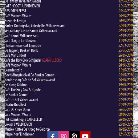
De Fantast in valkenswaard
17/10/2015
CAFE HOOGTIJ, EINDHOVEN
11/10/2015
BESLOTEN FEEST
03/10/2015
Café Moonen Waalre
26/09/2015
Breugels Festijn
20/09/2015
Harley-Koningsdag Cafe de Bel Valkenswaard
27/04/2015
Verjaardag Cafe de Barron Valkenswaard
04/04/2015
Café Barron Valkenswaard
24/01/2015
Café Hoogtij Eindhoven
11/01/2015
Huiskamerconcert Liempde
22/11/2014
De Tapperij Beek en Donk
25/10/2014
Café Manus Best
26/09/2014
Cafe the Holy Cow Schijndel
GEANNULEERD
14/09/2014
Café Moonen Waalre
20/06/2014
Leenderstrijp
31/05/2014
Bevrijdingsfestival De Bunker Gemert
03/05/2014
Koningsdag Cafe de Bel Valkenswaard
26/04/2014
De Kroeg Geldrop
19/04/2014
Cafe The Holy Cow Schijndel
11/01/2014
De Bunker Gemert
04/01/2014
Cafe de Bel Valkenswaard
03/01/2014
Quatre Bras Best
01/01/2014
Cafe De Preek Uden
26/10/2013
Café Moonen Waalre
08/06/2013
Het rozenknopje CANCELLED !
26/05/2013
Lokaal 8 VELDHOVEN
25/05/2013
Muziek Kaffee De Kroeg te Geldrop
16/02/2013
Mispelhoef Eindhoven
12/10/2012