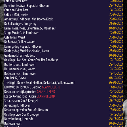
Café d'n Ekker, Best
10/03/2024
Hete Brei Festival, PopEi, Eindhoven
25/11/2023
Café den Ekker, Best
14/10/2023
Café de Mèrt, Boxtel
30/09/2023
Ameezing Eindhoven, Van Doorne Kiosk
22/09/2023
De Bokkeriejers, Tungelroy
26/08/2023
Kermis Maashees, Café Plein 27, Maashees
01/07/2023
Stage Music Café, Eindhoven
10/06/2023
Café Jonas, Weert
20/05/2023
De Fantast, Valkenswaard
19/05/2023
Koningsdag Popei, Eindhoven
27/04/2023
Koningsdag Muziekspektakel, Asten
27/04/2023
Gardenrock Festival, Best
01/04/2023
Ons Dorp Live, Son, GrandCafé Het Raadhuys
10/12/2022
Bruiloftsfeest, Eindhoven
28/10/2022
Huiskamerfestival, Weert
16/10/2022
Besloten feest, Eindhoven
15/10/2022
Cafe Dok12, Boxtel
01/10/2022
The Night Before Kwalleballen, De Fantast, Valkenswaard
08/04/2022
KOMMUS ONTSPOORT, Geldrop
GEANNULEERD
11/09/2021
Besloten bedrijfsoptreden
GEANNULEERD
30/10/2020
Los op Koningsdag, Asten
GEANNULEERD
27/04/2020
Schaatsbaan Son & Breugel
28/12/2019
Ameezing Eindhoven
20/09/2019
Besloten optreden Bruiloft, Rossum
12/04/2019
Ons Dorp Live, Son & Breugel
15/12/2018
Durpsherberg, Liempde
24/11/2018
Besloten feest
01/09/2018