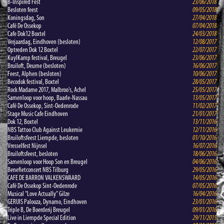
B-Inspired Fest
23/06/2018
Besloten feest
09/05/2018
Koningsdag, Son
27/04/2018
Café De Ossekop
07/04/2018
Cafe Dok12 Boxtel
24/03/2018
Verjaardag, Eindhoven (besloten)
12/08/2017
Optreden Dok 12 Boxtel
22/07/2017
KuylKamp festival, Breugel
23/06/2017
Bruiloft, Deurne (besloten)
16/06/2017
Feest, Alphen (besloten)
10/06/2017
Becodok festival, Boxtel
28/05/2017
Rock Madame 2017, Malbroo's, Achel
25/05/2017
Samenloop voor hoop, Baarle-Nassau
13/05/2017
Café De Ossekop, Sint-Oedenrode
11/02/2017
Stage Music Cafe Eindhoven
21/01/2017
Dok 12, Boxtel
13/11/2016
NBS Tattoo Club Against Leukemie
12/11/2016
Bruiloftsfeest Liempde, besloten
01/10/2016
Vresselfest Nijnsel
16/07/2016
Bruiloftsfeest, besloten
18/06/2016
Samenloop voor Hoop Son en Breugel
04/06/2016
Benefietconcert NBS Tilburg
29/05/2016
CAFE DE BARRON VALKENSWAARD
14/05/2016
Café De Ossekop Sint-Oedenrode
07/05/2016
Musical "Love Actually" Gilze
16/04/2016
GERUIS Palooza, Dynamo, Eindhoven
23/01/2016
Triple B, De Boerderij Breugel
09/01/2016
Live in Liempde Special Edition
29/11/2015